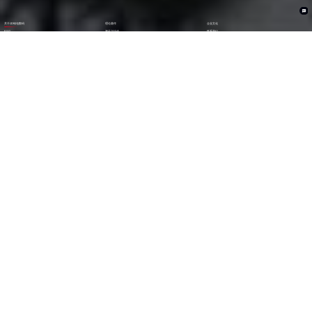
关于JD钱包数码
理论著作
企业文化
ESG
资讯与活动
联系我们
加入我们
1282
6000
+亿
+
全年营收 (2024)
员工数量
2600
30000
+
+
技术人员数量
渠道生态伙伴
300
123
+
第
位
技术生态伙伴
《财富》中国上市公司
500强(2023)
79
38
第
位
第
位
中国民营企业
《财富》最受赞赏
500强(2023)
中国公司
29
AA
第
位
级
福布斯中国
Wind ESG评级
数字经济100强