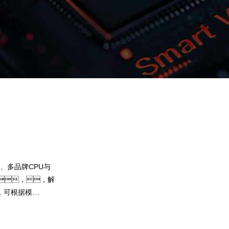
JD钱包问学
智算基础设施
算力调度加速
智算中心
国内外主流模型一键调用
企业私有模型高效微调训练
、多品牌CPU与
提供40+基础大模型，，，
，，解
求灵活选择开发应用，，，尝试最佳
，可根据模
果。。。。JD钱包问学提供完
，，弹性
调训练工具集，，，帮助企业定制
预约专家咨询
下载JD钱包问学介绍
心算力GPU使用
型，，解决模型应用准确率低的问