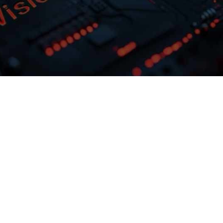
多模态多层级知识库权限管理
激活企业数据资产
，可根据业务需
JD钱包问学支持文本、、、、
实践效
片、、音视频、、、网页等
整私有模型微
结构化知识格式有效整合，，， 可结
专属大模
限进行管理控制，，保障数据安
预约专家咨询
下载JD钱包问学介绍
全，，，打造企业级私域知识库