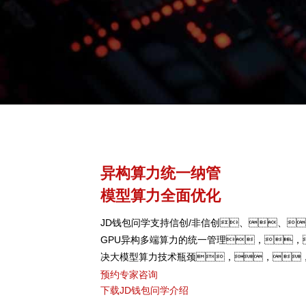
异构算力统一纳管
模型算力全面优化
JD钱包问学支持信创/非信创、、
GPU异构多端算力的统一管理，，
决大模型算力技术瓶颈，，
型、、、芯片类型，
预约专家咨询
下载JD钱包问学介绍
调度，，，，提高关键核