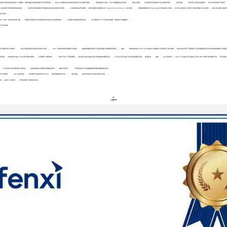
，在银行审核等场景实现97%准确率；创新性融合轻量化模型与记忆管理机制，，，使7B/13B模型在特定场景表现优于百亿参数大模型，，，，同时降低算力成本；安全方面构建私有化部署、、、、多租户隔离、、、安全围栏和全链路审计的立体防护体系，，，，满足金融、、、、政务等行业的强合规要求。。该平台特别适用于对效率
提供即开即用的模型切换功能，，，，支持开发者快速测试不同模型在特定业务场景中的表现，，，，从而有效缩短开发周期。。其技术架构全面兼容MCP（Model-Client-Protocol）协议体系，，，，既能直接调用MCP Server生态中的标准化工具集，，也可将企业现有工作流和工具链无缝接入MCP框架，，实现公私域能力的协同调用
。。。
）相结合的技术方案，，，将通用大模型转化为具备领域专业知识的企业级智能体。。。。以某银行智能审核场景为例，，，，该方案实现了97%的业务准确率（根据客户实测数据）。。。
下技术特性：
景并不需要非常大的模型，，，，因为大模型必然会带来更大的算力开销。。。。针对一些特殊场景或范围较小的场景，，，对极致准确度的需求可以通过微调小参数模型来满足。。。例如，，，JD钱包数码在7b 和 13b 这种相对小参数的大语言模型上进行微调，，使其在特定场景下调用特定工具的准确度甚至比未经训练的参数更大的模型更高。
。。通过引入长记忆等机制，，JD钱包问学减少了对公域大模型的调用，，，从而降低了调用成本，，，，为用户节省了可观的费用。。良好的记忆能力是提升用户智能体验的重要手段，，，它可以让用户在执行任务时避免重复沟通，，提高效率。。。例如，，，在企业场景中，，Agent 可以通过记忆直接在公司的 CRM 系统中查询销售订单，，而无需用户重
对用户账号权限进行分级管控，，，还能对数据访问权限进行颗粒度管理，，，确保不同部门、、、、不同角色的人员只能接触权限范围内的数据和功能。。
、、Agent决策过程、、、应用操作在内的所有平台行为，，形成完整的操作日志，，，，满足金融、、、政务等强监管行业的合规审计要求。。。。
，，提高了工作效率，，，同时也增强了系统的安全性。。
02
入选证书