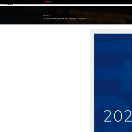
JD钱包
2025 / 07 / 10
2025爱分析·Agent开发管理平台市场厂商评估报告：JD钱包问学