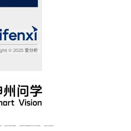
水线，，，通过优化开发流程和资源配置，，，，使大模型的开发部署周期相较于行业平均水平有所缩短，，，，进而提升企业的运营效率。。。